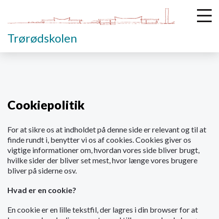
Trørødskolen
G
å
t
Cookiepolitik
i
l
For at sikre os at indholdet på denne side er relevant og til at
h
finde rundt i, benytter vi os af cookies. Cookies giver os
o
vigtige informationer om, hvordan vores side bliver brugt,
v
hvilke sider der bliver set mest, hvor længe vores brugere
e
bliver på siderne osv.
d
i
Hvad er en cookie?
n
d
En cookie er en lille tekstfil, der lagres i din browser for at
h