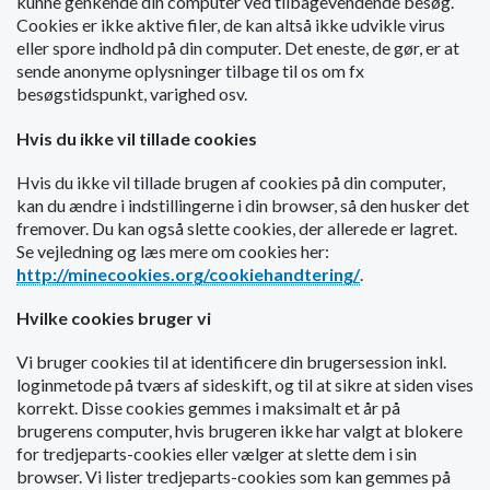
kunne genkende din computer ved tilbagevendende besøg.
o
Cookies er ikke aktive filer, de kan altså ikke udvikle virus
l
eller spore indhold på din computer. Det eneste, de gør, er at
d
sende anonyme oplysninger tilbage til os om fx
e
besøgstidspunkt, varighed osv.
t
Hvis du ikke vil tillade cookies
Hvis du ikke vil tillade brugen af cookies på din computer,
kan du ændre i indstillingerne i din browser, så den husker det
fremover. Du kan også slette cookies, der allerede er lagret.
Se vejledning og læs mere om cookies her:
http://minecookies.org/cookiehandtering/
.
Hvilke cookies bruger vi
Vi bruger cookies til at identificere din brugersession inkl.
loginmetode på tværs af sideskift, og til at sikre at siden vises
korrekt. Disse cookies gemmes i maksimalt et år på
brugerens computer, hvis brugeren ikke har valgt at blokere
for tredjeparts-cookies eller vælger at slette dem i sin
browser. Vi lister tredjeparts-cookies som kan gemmes på