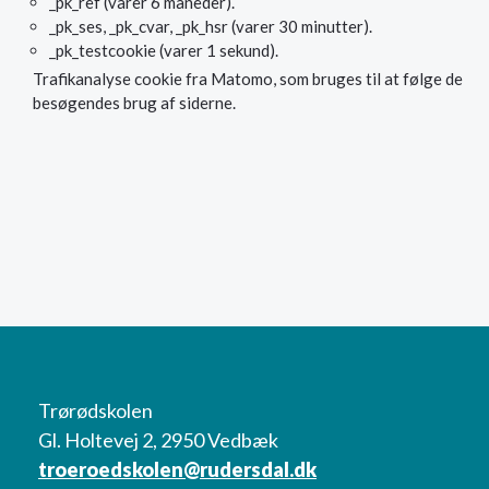
_pk_ref (varer 6 måneder).
_pk_ses, _pk_cvar, _pk_hsr (varer 30 minutter).
_pk_testcookie (varer 1 sekund).
Trafikanalyse cookie fra Matomo, som bruges til at følge de
besøgendes brug af siderne.
Trørødskolen
Gl. Holtevej 2, 2950 Vedbæk
troeroedskolen@rudersdal.dk