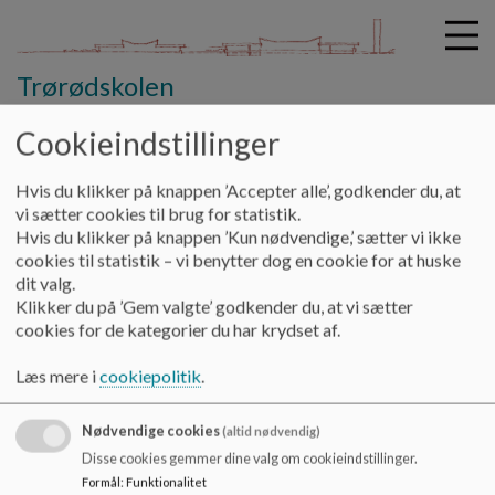
Trørødskolen
Cookieindstillinger
G
Hvis du klikker på knappen ’Accepter alle’, godkender du, at
å
Læring
Lille skole & Store skole
vi sætter cookies til brug for statistik.
t
Hvis du klikker på knappen ’Kun nødvendige,’ sætter vi ikke
i
cookies til statistik – vi benytter dog en cookie for at huske
Lille skole & Store skole
l
dit valg.
h
Klikker du på ’Gem valgte’ godkender du, at vi sætter
o
cookies for de kategorier du har krydset af.
v
Under opbygning
e
Læs mere i
cookiepolitik
.
d
i
Nødvendige cookies
n
(altid nødvendig)
d
Trørødskolen
Disse cookies gemmer dine valg om cookieindstillinger.
h
Formål
:
Funktionalitet
Gl. Holtevej 2, 2950 Vedbæk