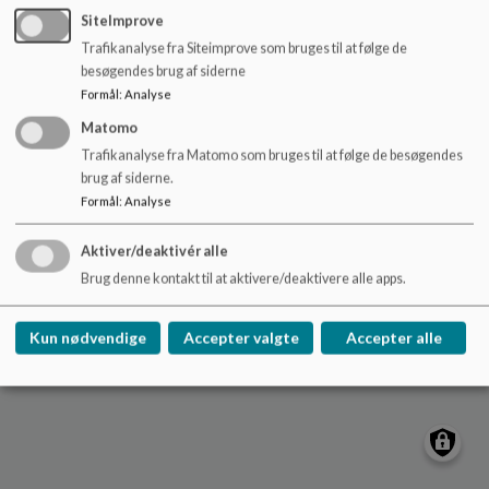
o
troeroedskolen@rudersdal.dk
SiteImprove
l
Trafikanalyse fra Siteimprove som bruges til at følge de
+45 46114600
d
besøgendes brug af siderne
e
EAN NR.
*
Formål
:
Analyse
t
Sitemap
Matomo
Trafikanalyse fra Matomo som bruges til at følge de besøgendes
brug af siderne.
Formål
:
Analyse
Cookie politik
Aktiver/deaktivér alle
Brug denne kontakt til at aktivere/deaktivere alle apps.
Kun nødvendige
Accepter valgte
Accepter alle