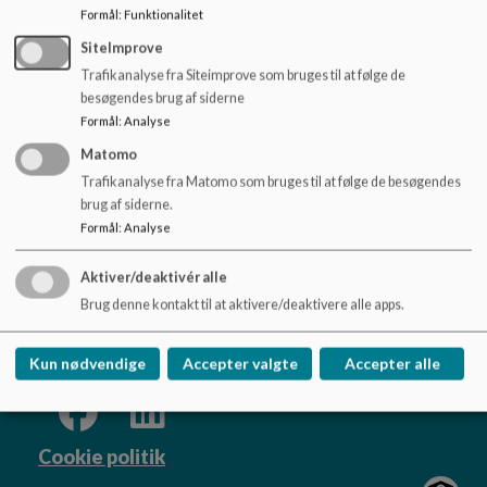
o
Formål
:
Funktionalitet
Dokumenter
l
SiteImprove
d
Antimobbestrategi Trørødskolen 2019.pdf
e
Trafikanalyse fra Siteimprove som bruges til at følge de
t
besøgendes brug af siderne
Formål
:
Analyse
Matomo
Trafikanalyse fra Matomo som bruges til at følge de besøgendes
Trørødskolen
brug af siderne.
Gl. Holtevej 2, 2950 Vedbæk
Formål
:
Analyse
troeroedskolen@rudersdal.dk
Aktiver/deaktivér alle
+45 46114600
Brug denne kontakt til at aktivere/deaktivere alle apps.
EAN NR.
*
Sitemap
Kun nødvendige
Accepter valgte
Accepter alle
Cookie politik