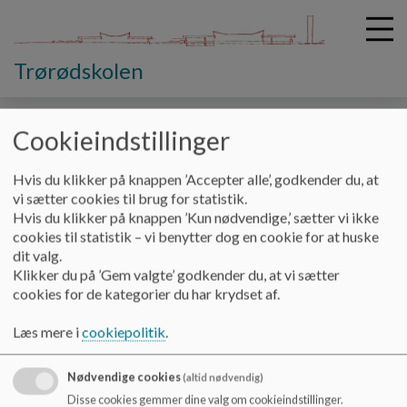
Trørødskolen
Cookieindstillinger
G
å
Om Trørødskolen
Elevernes trivsel
Hvis du klikker på knappen ’Accepter alle’, godkender du, at
t
vi sætter cookies til brug for statistik.
i
Hvis du klikker på knappen ’Kun nødvendige,’ sætter vi ikke
Elevernes trivsel
l
cookies til statistik – vi benytter dog en cookie for at huske
h
dit valg.
o
Klikker du på ’Gem valgte’ godkender du, at vi sætter
v
Nedenstående link til Undervisningsministeriets statistik om
cookies for de kategorier du har krydset af.
e
elevtrivsel:
d
Læs mere i
cookiepolitik
.
https://uddannelsesstatistik.dk/Pages/Institutions/18
i
1009.aspx?dashboard=Trivsel
n
d
Nødvendige cookies
(altid nødvendig)
h
Disse cookies gemmer dine valg om cookieindstillinger.