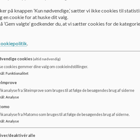
Her kan du læse om vores udviklingsprojekt om challenge 
ker på knappen ’Kun nødvendige,’ sætter vi ikke cookies til statisti
 en cookie for at huske dit valg.
Linked in opslag om CBL læringsforløb om "Rummet":
å ’Gem valgte’ godkender du, at vi sætter cookies for de kategorie
https://www.linkedin.com/feed/update/urn:li:activ
cookiepolitik
.
Dokumenter
vendige cookies
(altid nødvendig)
se cookies gemmer dine valg om cookieindstillinger.
CBL præs. forældremøde aug. 23.pdf
mål
:
Funktionalitet
eImprove
CBL - præs. skolebestyrelse 2023.pdf
ikanalyse fra Siteimprove som bruges til at følge de besøgendes brug af siderne
mål
:
Analyse
tomo
fikanalyse fra Matomo som bruges til at følge de besøgendes brug af siderne.
mål
:
Analyse
iver/deaktivér alle