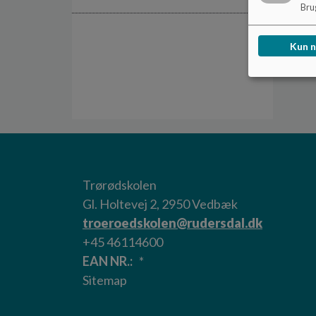
Brug
Kun 
Trørødskolen
Gl. Holtevej 2, 2950 Vedbæk
troeroedskolen@rudersdal.dk
+45 46114600
EAN NR.
*
Sitemap