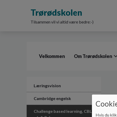
G
å
Trørødskolen
t
i
Tilsammen vil vi altid være bedre:-)
l
h
o
v
e
d
Velkommen
Om Trørødskolen
i
n
d
h
o
l
Læringsvision
d
e
Cambridge engelsk
Cookie
t
Challenge based learning, CBL
Hvis du klik