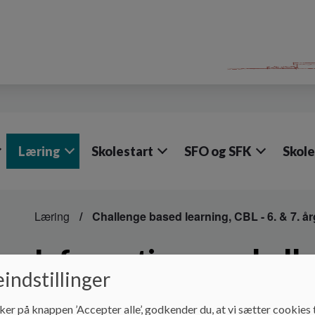
Læring
Skolestart
SFO og SFK
Skol
Læring
Challenge based learning, CBL - 6. & 7. år
Information om chall
indstillinger
learning
ker på knappen ’Accepter alle’, godkender du, at vi sætter cookies t