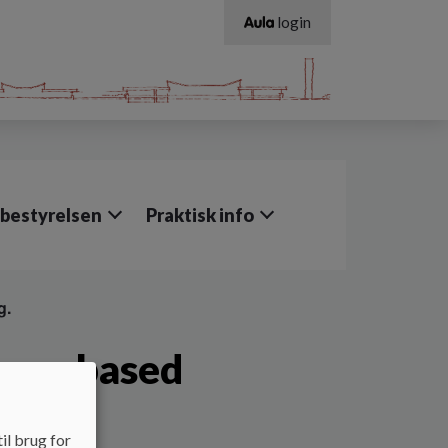
login
ebestyrelsen
Praktisk info
g.
enge based
il brug for