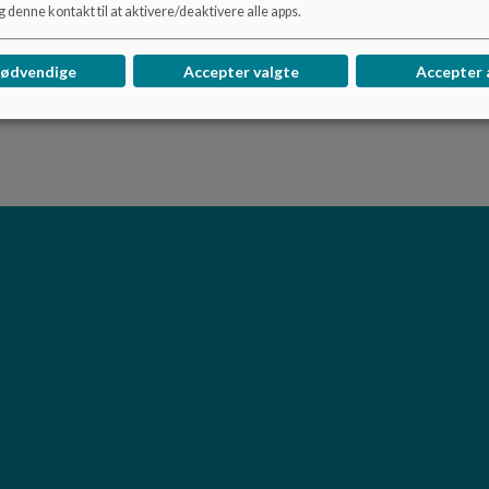
 denne kontakt til at aktivere/deaktivere alle apps.
nødvendige
Accepter valgte
Accepter 