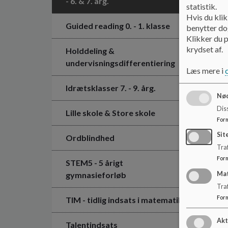
- 6. & 7. årg.
statistik.
Hvis du klik
Guided reading 0. - 1. klasse
benytter dog
Klikker du p
krydset af.
Holddeling &
undervisningsdifferentiering
Læs mere i
Idrætsklasser 7. - 9. årg.
Nød
Dis
Lille skole & Store skole
For
Sit
Ordblindhed
Traf
For
STEM5 - 5 årigt
gymnasieforløb
Ma
Tra
For
TIM - tidlig indsats i matematik
Akt
Talentindsats