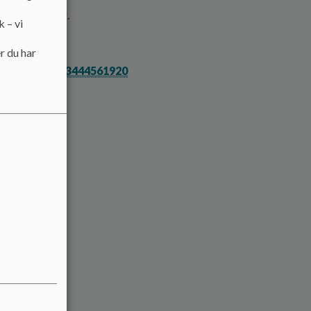
based laerning.
k – vi
r du har
ity:7118311263444561920