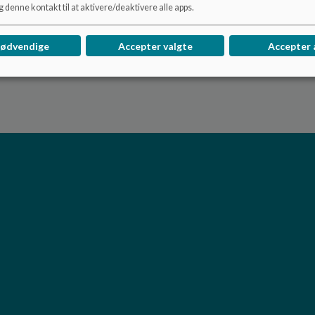
 denne kontakt til at aktivere/deaktivere alle apps.
nødvendige
Accepter valgte
Accepter 