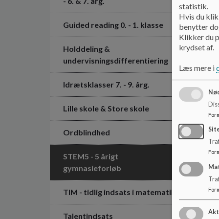
- 6. & 7. årg.
statistik.
Hvis du klik
Guided reading 0. - 1. klasse
benytter dog
Klikker du p
krydset af.
Holddeling &
undervisningsdifferentiering
Læs mere i
Idrætsklasser 7. - 9. årg.
Nød
Dis
Lille skole & Store skole
For
Sit
Ordblindhed
Traf
For
STEM5 - 5 årigt
gymnasieforløb
Ma
Tra
For
TIM - tidlig indsats i matematik
Akt
Talentindsats