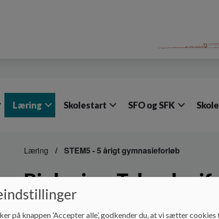
Læring
Skolestart
SFO og SFK
Skol
Læring
STEM5 - 5 årigt gymnasieforløb
Biologi og Teknologifo
indstillinger
niveau
ker på knappen ’Accepter alle’, godkender du, at vi sætter cookies t