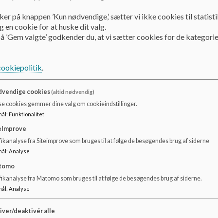
Under opbygning
ker på knappen ’Kun nødvendige,’ sætter vi ikke cookies til statisti
 en cookie for at huske dit valg.
Dokumenter
å ’Gem valgte’ godkender du, at vi sætter cookies for de kategorie
5 årigt gymnasieforløb med HC Ørstedgymnasiet
cookiepolitik
.
vendige cookies
(altid nødvendig)
se cookies gemmer dine valg om cookieindstillinger.
mål
:
Funktionalitet
eImprove
ikanalyse fra Siteimprove som bruges til at følge de besøgendes brug af siderne
mål
:
Analyse
tomo
fikanalyse fra Matomo som bruges til at følge de besøgendes brug af siderne.
mål
:
Analyse
iver/deaktivér alle