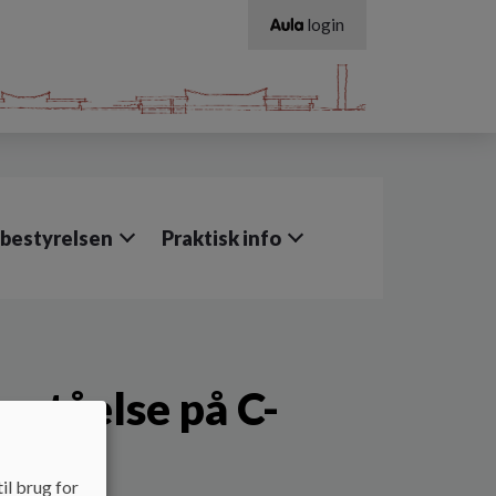
login
ebestyrelsen
Praktisk info
rståelse på C-
il brug for