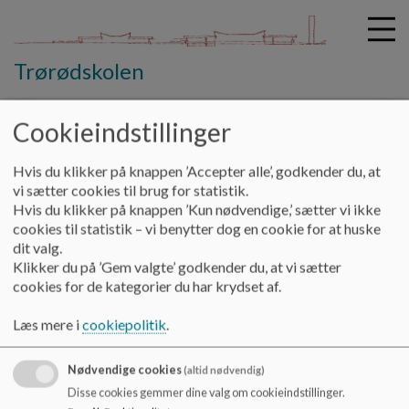
Trørødskolen
Cookieindstillinger
G
å
Hvis du klikker på knappen ’Accepter alle’, godkender du, at
Om Trørødskolen
For international parents
t
vi sætter cookies til brug for statistik.
i
Hvis du klikker på knappen ’Kun nødvendige,’ sætter vi ikke
For international parents
l
cookies til statistik – vi benytter dog en cookie for at huske
h
dit valg.
o
Klikker du på ’Gem valgte’ godkender du, at vi sætter
v
Film about the danish school system:
cookies for de kategorier du har krydset af.
e
https://media.videotool.dk/?
d
Læs mere i
cookiepolitik
.
vn=357_2016031313000437724198486709
i
n
Nødvendige cookies
(altid nødvendig)
How to enter our online communacation platform, Aula:
d
Disse cookies gemmer dine valg om cookieindstillinger.
h