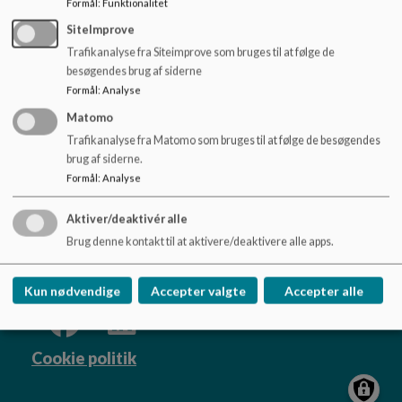
Dokumenter
Formål
:
Funktionalitet
o
l
SiteImprove
Aula Login guide English_0.pdf
d
Trafikanalyse fra Siteimprove som bruges til at følge de
e
besøgendes brug af siderne
t
Formål
:
Analyse
Matomo
Trafikanalyse fra Matomo som bruges til at følge de besøgendes
Trørødskolen
brug af siderne.
Gl. Holtevej 2, 2950 Vedbæk
Formål
:
Analyse
troeroedskolen@rudersdal.dk
+45 46114600
Aktiver/deaktivér alle
EAN NR.
*
Brug denne kontakt til at aktivere/deaktivere alle apps.
Sitemap
Kun nødvendige
Accepter valgte
Accepter alle
Cookie politik