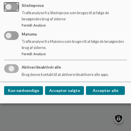
o
troeroedskolen@rudersdal.dk
SiteImprove
l
Trafikanalyse fra Siteimprove som bruges til at følge de
+45 46114600
d
besøgendes brug af siderne
e
EAN NR.
*
Formål
:
Analyse
t
Sitemap
Matomo
Trafikanalyse fra Matomo som bruges til at følge de besøgendes
brug af siderne.
Formål
:
Analyse
Cookie politik
Aktiver/deaktivér alle
Brug denne kontakt til at aktivere/deaktivere alle apps.
Kun nødvendige
Accepter valgte
Accepter alle