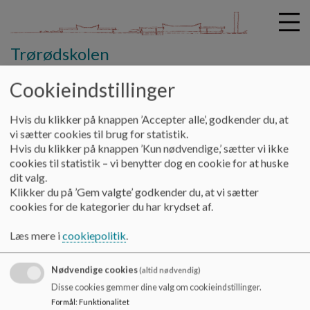
Trørødskolen
Cookieindstillinger
G
Hvis du klikker på knappen ’Accepter alle’, godkender du, at
å
Praktisk info
Trafik omkring skolen
vi sætter cookies til brug for statistik.
t
Hvis du klikker på knappen ’Kun nødvendige,’ sætter vi ikke
i
cookies til statistik – vi benytter dog en cookie for at huske
Trafik omkring skolen
l
dit valg.
h
Klikker du på ’Gem valgte’ godkender du, at vi sætter
o
cookies for de kategorier du har krydset af.
v
Under opbygning
e
Læs mere i
cookiepolitik
.
d
i
Nødvendige cookies
n
(altid nødvendig)
d
Trørødskolen
Disse cookies gemmer dine valg om cookieindstillinger.
h
Formål
:
Funktionalitet
Gl. Holtevej 2, 2950 Vedbæk